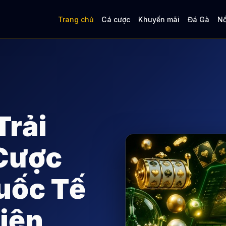
Trang chủ
Cá cược
Khuyến mãi
Đá Gà
Nổ
Trải
Cược
uốc Tế
iện