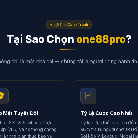
⭐ Lợi Thế Cạnh Tranh
Tại Sao Chọn
one88pro
?
ông chỉ là một nhà cái — chúng tôi là người đồng hành ti
o Mật Tuyệt Đối
Tỷ Lệ Cược Cao Nhất
hóa SSL 256-bit, xác thực
Tỷ lệ cược thể thao lên đến
 lớp (2FA) và hệ thống chống
98% trả lại người chơi (RTP)
n lận thời gian thực bảo vệ
Soi kèo V-League, Ngoại H