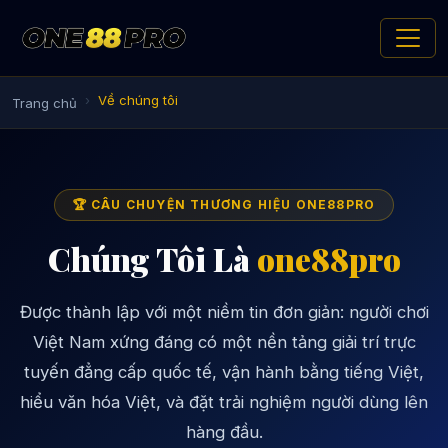
Về chúng tôi
Trang chủ
🏆 CÂU CHUYỆN THƯƠNG HIỆU ONE88PRO
Chúng Tôi Là
one88pro
Được thành lập với một niềm tin đơn giản: người chơi
Việt Nam xứng đáng có một nền tảng giải trí trực
tuyến đẳng cấp quốc tế, vận hành bằng tiếng Việt,
hiểu văn hóa Việt, và đặt trải nghiệm người dùng lên
hàng đầu.