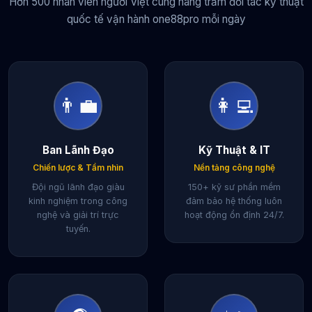
Hơn 500 nhân viên người Việt cùng hàng trăm đối tác kỹ thuật
quốc tế vận hành one88pro mỗi ngày
👨‍💼
👩‍💻
Ban Lãnh Đạo
Kỹ Thuật & IT
Chiến lược & Tầm nhìn
Nền tảng công nghệ
Đội ngũ lãnh đạo giàu
150+ kỹ sư phần mềm
kinh nghiệm trong công
đảm bảo hệ thống luôn
nghệ và giải trí trực
hoạt động ổn định 24/7.
tuyến.