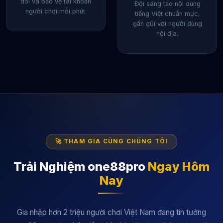
dõi và bảo vệ tài khoản
Đội sáng tạo nội dung
người chơi mỗi phút.
tiếng Việt chuẩn mực,
gần gũi với người dùng
nội địa.
🚀 THAM GIA CÙNG CHÚNG TÔI
Trải Nghiệm one88pro
Ngay Hôm
Nay
Gia nhập hơn 2 triệu người chơi Việt Nam đang tin tưởng