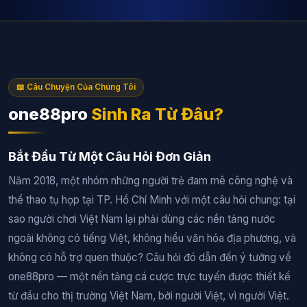
📖 Câu Chuyện Của Chúng Tôi
one88pro
Sinh Ra Từ Đâu?
Bắt Đầu Từ Một Câu Hỏi Đơn Giản
Năm 2018, một nhóm những người trẻ đam mê công nghệ và
thể thao tụ họp tại TP. Hồ Chí Minh với một câu hỏi chung: tại
sao người chơi Việt Nam lại phải dùng các nền tảng nước
ngoài không có tiếng Việt, không hiểu văn hóa địa phương, và
không có hỗ trợ quen thuộc? Câu hỏi đó dẫn đến ý tưởng về
one88pro — một nền tảng cá cược trực tuyến được thiết kế
từ đầu cho thị trường Việt Nam, bởi người Việt, vì người Việt.