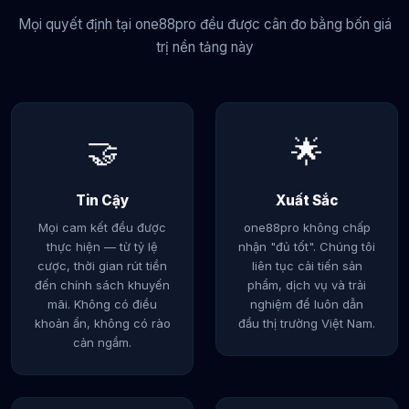
Mọi quyết định tại one88pro đều được cân đo bằng bốn giá
trị nền tảng này
🤝
🌟
Tin Cậy
Xuất Sắc
Mọi cam kết đều được
one88pro không chấp
thực hiện — từ tỷ lệ
nhận "đủ tốt". Chúng tôi
cược, thời gian rút tiền
liên tục cải tiến sản
đến chính sách khuyến
phẩm, dịch vụ và trải
mãi. Không có điều
nghiệm để luôn dẫn
khoản ẩn, không có rào
đầu thị trường Việt Nam.
cản ngầm.