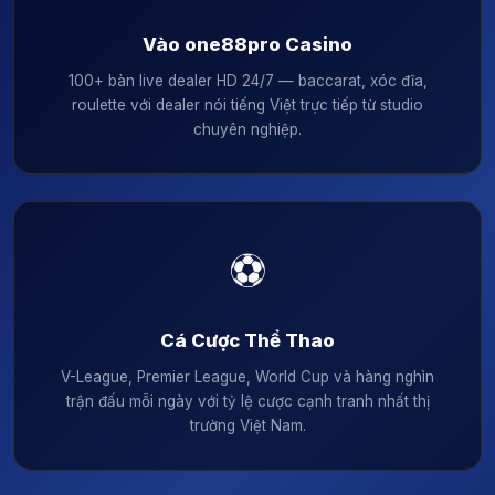
Vào one88pro Casino
100+ bàn live dealer HD 24/7 — baccarat, xóc đĩa,
roulette với dealer nói tiếng Việt trực tiếp từ studio
chuyên nghiệp.
⚽
Cá Cược Thể Thao
V-League, Premier League, World Cup và hàng nghìn
trận đấu mỗi ngày với tỷ lệ cược cạnh tranh nhất thị
trường Việt Nam.