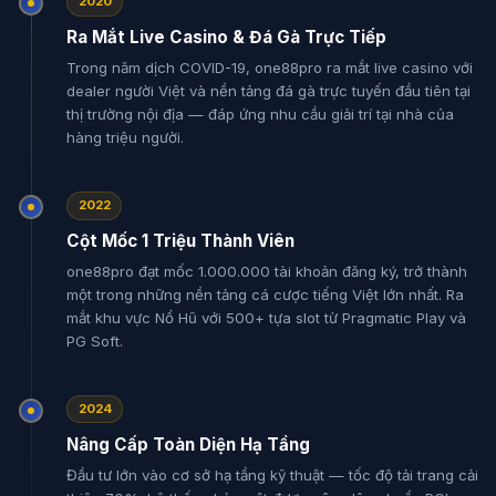
2020
Ra Mắt Live Casino & Đá Gà Trực Tiếp
Trong năm dịch COVID-19, one88pro ra mắt live casino với
dealer người Việt và nền tảng đá gà trực tuyến đầu tiên tại
thị trường nội địa — đáp ứng nhu cầu giải trí tại nhà của
hàng triệu người.
2022
Cột Mốc 1 Triệu Thành Viên
one88pro đạt mốc 1.000.000 tài khoản đăng ký, trở thành
một trong những nền tảng cá cược tiếng Việt lớn nhất. Ra
mắt khu vực Nổ Hũ với 500+ tựa slot từ Pragmatic Play và
PG Soft.
2024
Nâng Cấp Toàn Diện Hạ Tầng
Đầu tư lớn vào cơ sở hạ tầng kỹ thuật — tốc độ tải trang cải