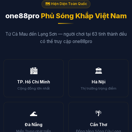
🗺️ Hiện Diện Toàn Quốc
one88pro
Phủ Sóng Khắp Việt Nam
Từ Cà Mau đến Lạng Sơn — người chơi tại 63 tỉnh thành đều
có thể truy cập one88pro
🏙️
🏛️
TP. Hồ Chí Minh
Hà Nội
Cộng đồng lớn nhất
Thị trường trọng điểm
🌊
🌴
Đà Nẵng
Cần Thơ
Miền Trung phát triển
Đồng bằng Sông Cửu Long