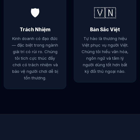
🛡️
🇻🇳
Trách Nhiệm
Bản Sắc Việt
Kinh doanh có đạo đức
Tự hào là thương hiệu
— đặc biệt trong ngành
Việt phục vụ người Việt.
giải trí có rủi ro. Chúng
Chúng tôi hiểu văn hóa,
tôi tích cực thúc đẩy
ngôn ngữ và tâm lý
chơi có trách nhiệm và
người dùng tốt hơn bất
bảo vệ người chơi dễ bị
kỳ đối thủ ngoại nào.
tổn thương.