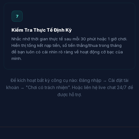
7
Kiểm Tra Thực Tế Định Kỳ
Nhắc nhở thời gian thực tế sau mỗi 30 phút hoặc 1 giờ chơi.
Hiển thị tổng kết nạp tiền, số tiền thắng/thua trong tháng
để bạn luôn có cái nhìn rõ ràng về hoạt động cờ bạc của
mình.
Để kích hoạt bất kỳ công cụ nào: Đăng nhập → Cài đặt tài
khoản → "Chơi có trách nhiệm". Hoặc liên hệ live chat 24/7 để
được hỗ trợ.