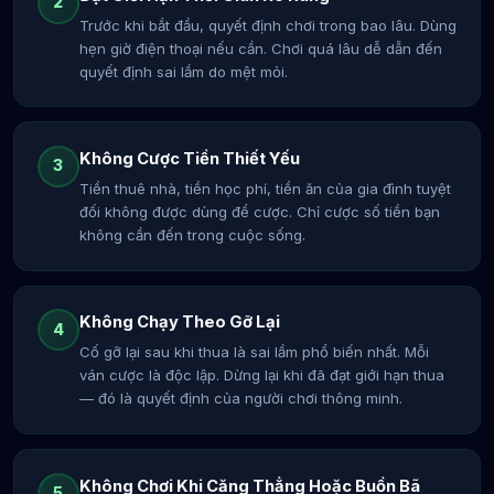
2
Trước khi bắt đầu, quyết định chơi trong bao lâu. Dùng
hẹn giờ điện thoại nếu cần. Chơi quá lâu dễ dẫn đến
quyết định sai lầm do mệt mỏi.
Không Cược Tiền Thiết Yếu
3
Tiền thuê nhà, tiền học phí, tiền ăn của gia đình tuyệt
đối không được dùng để cược. Chỉ cược số tiền bạn
không cần đến trong cuộc sống.
Không Chạy Theo Gỡ Lại
4
Cố gỡ lại sau khi thua là sai lầm phổ biến nhất. Mỗi
ván cược là độc lập. Dừng lại khi đã đạt giới hạn thua
— đó là quyết định của người chơi thông minh.
Không Chơi Khi Căng Thẳng Hoặc Buồn Bã
5