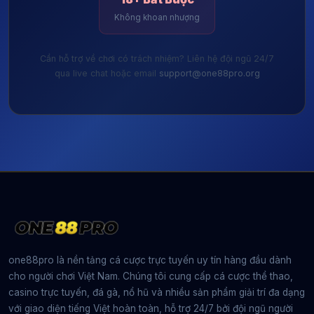
Không khoan nhượng
Cần hỗ trợ về chơi có trách nhiệm? Liên hệ đội ngũ 24/7
qua live chat hoặc email
support@one88pro.org
one88pro là nền tảng cá cược trực tuyến uy tín hàng đầu dành
cho người chơi Việt Nam. Chúng tôi cung cấp cá cược thể thao,
casino trực tuyến, đá gà, nổ hũ và nhiều sản phẩm giải trí đa dạng
với giao diện tiếng Việt hoàn toàn, hỗ trợ 24/7 bởi đội ngũ người