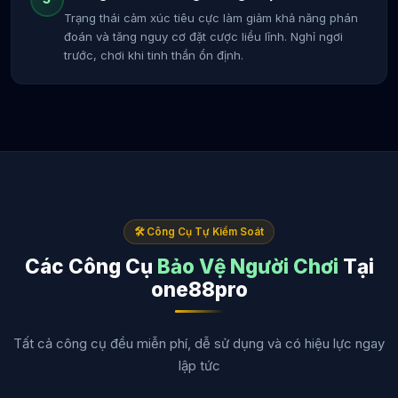
Trạng thái cảm xúc tiêu cực làm giảm khả năng phán
đoán và tăng nguy cơ đặt cược liều lĩnh. Nghỉ ngơi
trước, chơi khi tinh thần ổn định.
🛠️ Công Cụ Tự Kiểm Soát
Các Công Cụ
Bảo Vệ Người Chơi
Tại
one88pro
Tất cả công cụ đều miễn phí, dễ sử dụng và có hiệu lực ngay
lập tức