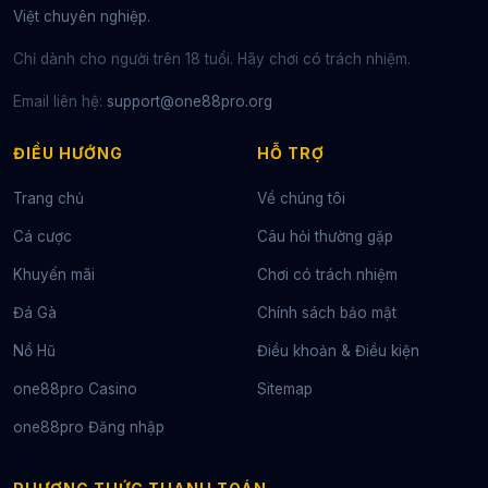
Việt chuyên nghiệp.
Chỉ dành cho người trên 18 tuổi. Hãy chơi có trách nhiệm.
Email liên hệ:
support@one88pro.org
ĐIỀU HƯỚNG
HỖ TRỢ
Trang chủ
Về chúng tôi
Cá cược
Câu hỏi thường gặp
Khuyến mãi
Chơi có trách nhiệm
Đá Gà
Chính sách bảo mật
Nổ Hũ
Điều khoản & Điều kiện
one88pro Casino
Sitemap
one88pro Đăng nhập