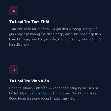
5
Tự Loại Trừ Tạm Thời
Tạm thời khóa tài khoản từ 24 giờ đến 6 tháng. Trong thời
gian này bạn không thể đăng nhập, đặt cược hoặc nạp tiền.
Hiệu lực ngay sau khi yêu cầu, không thể hủy sớm hơn thời
hạn đã chọn.
6
Tự Loại Trừ Vĩnh Viễn
Đóng tài khoản vĩnh viễn — không thể đăng ký lại. Liên hệ
hỗ trợ 24/7 của one88pro để thực hiện. Số dư còn lại sẽ
được hoàn trả trong vòng 3 ngày làm việc.