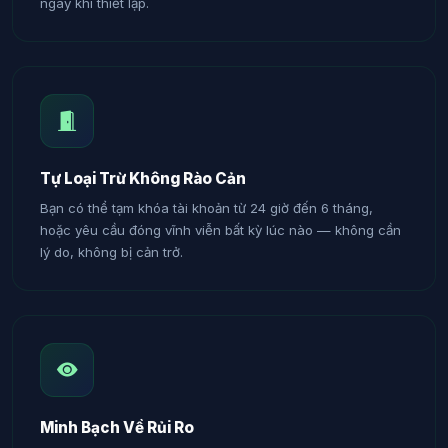
ngay khi thiết lập.
Tự Loại Trừ Không Rào Cản
Bạn có thể tạm khóa tài khoản từ 24 giờ đến 6 tháng,
hoặc yêu cầu đóng vĩnh viễn bất kỳ lúc nào — không cần
lý do, không bị cản trở.
Minh Bạch Về Rủi Ro