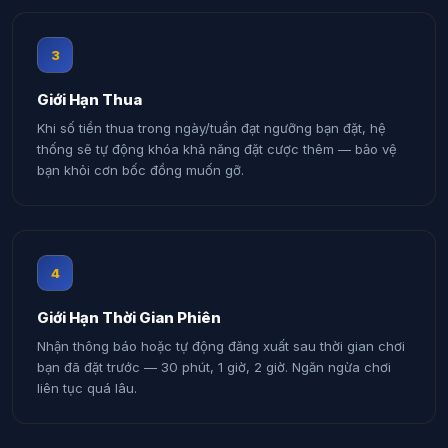
3
Giới Hạn Thua
Khi số tiền thua trong ngày/tuần đạt ngưỡng bạn đặt, hệ
thống sẽ tự động khóa khả năng đặt cược thêm — bảo vệ
bạn khỏi cơn bốc đồng muốn gỡ.
4
Giới Hạn Thời Gian Phiên
Nhận thông báo hoặc tự động đăng xuất sau thời gian chơi
bạn đã đặt trước — 30 phút, 1 giờ, 2 giờ. Ngăn ngừa chơi
liên tục quá lâu.