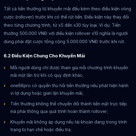
Tất cả tiền thưởng từ khuyến mãi đều kèm theo điều kiện vòng
cược (rollover) trước khi có thể rút tiền. Điều kiện này thay đổi
theo từng chương trình, từ x5 đến x30 tùy loại. Ví dụ: Tiền
thưởng 500.000 VNĐ với điều kiện rollover x10 nghĩa là người
dùng phải đặt cược tổng cộng 5.000.000 VNĐ trước khi rút.
6.2 Điều Kiện Chung Cho Khuyến Mãi
Mỗi người dùng chỉ được tham gia mỗi chương trình khuyến
mãi một lần trừ khi có quy định khác;
one88pro có quyền thu hồi tiền thưởng nếu phát hiện hành
vi lợi dụng hoặc gian lận khuyến mãi;
Tiền thưởng không thể chuyển đổi thành tiền mặt trực tiếp
mà phải thông qua quá trình hoàn thành rollover;
Khuyến mãi không áp dụng nếu tài khoản đang trong trình
trạng bị hạn chế hoặc điều tra;