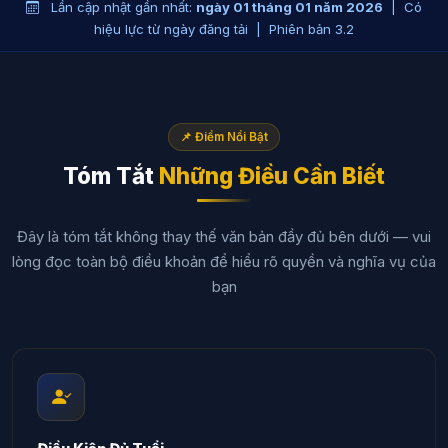
Lần cập nhật gần nhất:
ngày 01 tháng 01 năm 2026
| Có
hiệu lực từ ngày đăng tải | Phiên bản 3.2
📌 Điểm Nổi Bật
Tóm Tắt
Những Điều Cần Biết
Đây là tóm tắt không thay thế văn bản đầy đủ bên dưới — vui
lòng đọc toàn bộ điều khoản để hiểu rõ quyền và nghĩa vụ của
bạn