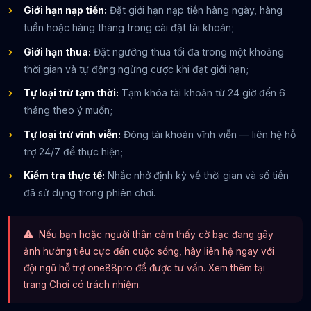
Giới hạn nạp tiền:
Đặt giới hạn nạp tiền hàng ngày, hàng
tuần hoặc hàng tháng trong cài đặt tài khoản;
Giới hạn thua:
Đặt ngưỡng thua tối đa trong một khoảng
thời gian và tự động ngừng cược khi đạt giới hạn;
Tự loại trừ tạm thời:
Tạm khóa tài khoản từ 24 giờ đến 6
tháng theo ý muốn;
Tự loại trừ vĩnh viễn:
Đóng tài khoản vĩnh viễn — liên hệ hỗ
trợ 24/7 để thực hiện;
Kiểm tra thực tế:
Nhắc nhở định kỳ về thời gian và số tiền
đã sử dụng trong phiên chơi.
Nếu bạn hoặc người thân cảm thấy cờ bạc đang gây
ảnh hưởng tiêu cực đến cuộc sống, hãy liên hệ ngay với
đội ngũ hỗ trợ one88pro để được tư vấn. Xem thêm tại
trang
Chơi có trách nhiệm
.