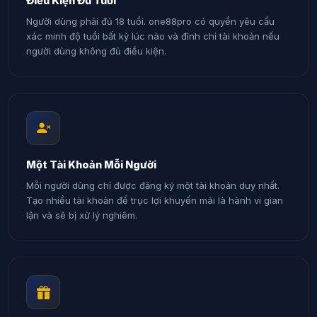
Điều Kiện Đủ Tuổi
Người dùng phải đủ 18 tuổi. one88pro có quyền yêu cầu
xác minh độ tuổi bất kỳ lúc nào và đình chỉ tài khoản nếu
người dùng không đủ điều kiện.
Một Tài Khoản Mỗi Người
Mỗi người dùng chỉ được đăng ký một tài khoản duy nhất.
Tạo nhiều tài khoản để trục lợi khuyến mãi là hành vi gian
lận và sẽ bị xử lý nghiêm.