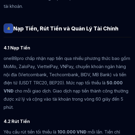
tài khoản.
Nạp Tiền, Rút Tiền và Quản Lý Tài Chính
4
4.1 Nạp Tiền
one88pro chấp nhận nạp tiền qua nhiều phương thức bao gồm
MoMo, ZaloPay, ViettelPay, VNPay, chuyển khoản ngân hàng
nội địa (Vietcombank, Techcombank, BIDV, MB Bank) và tiền
điện tử (USDT TRC20, BEP20). Mức nạp tối thiểu là
50.000
VNĐ
cho mỗi giao dịch. Giao dịch nạp tiền thành công thường
được xử lý và cộng vào tài khoản trong vòng 60 giây đến 5
phút.
4.2 Rút Tiền
Yêu cầu rút tiền tối thiểu là
100.000 VNĐ
mỗi lần. Tiền chỉ