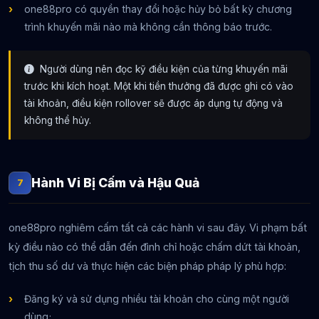
one88pro có quyền thay đổi hoặc hủy bỏ bất kỳ chương
trình khuyến mãi nào mà không cần thông báo trước.
Người dùng nên đọc kỹ điều kiện của từng khuyến mãi
trước khi kích hoạt. Một khi tiền thưởng đã được ghi có vào
tài khoản, điều kiện rollover sẽ được áp dụng tự động và
không thể hủy.
Hành Vi Bị Cấm và Hậu Quả
7
one88pro nghiêm cấm tất cả các hành vi sau đây. Vi phạm bất
kỳ điều nào có thể dẫn đến đình chỉ hoặc chấm dứt tài khoản,
tịch thu số dư và thực hiện các biện pháp pháp lý phù hợp:
Đăng ký và sử dụng nhiều tài khoản cho cùng một người
dùng;