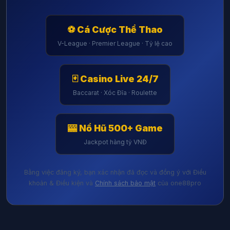
⚽ Cá Cược Thể Thao
V-League · Premier League · Tỷ lệ cao
🃏 Casino Live 24/7
Baccarat · Xóc Đĩa · Roulette
🎰 Nổ Hũ 500+ Game
Jackpot hàng tỷ VNĐ
Bằng việc đăng ký, bạn xác nhận đã đọc và đồng ý với Điều
khoản & Điều kiện và
Chính sách bảo mật
của one88pro