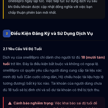
one88pro ngay lập tức. Việc tiếp tục sử dụng dịch vụ sau
khi Điều khoản được cập nhật đồng nghĩa với việc bạn
chấp thuận phiên bản mới nhất.
Điều Kiện Đăng Ký và Sử Dụng Dịch Vụ
2
2.1 Yêu Cầu Về Độ Tuổi
Dịch vụ của one88pro chỉ dành cho người từ đủ
18 (mười tám)
tuổi
trở lên. Đây là điều kiện bắt buộc và không có ngoại lệ.
one88pro có quyền yêu cầu người dùng cung cấp tài liệu xác
minh độ tuổi (Căn cước công dân, Hộ chiếu hoặc tài liệu hợp lệ
tương đương) bất kỳ lúc nào. Tài khoản của người dùng chưa
đủ 18 tuổi sẽ bị đình chỉ và số dư tài khoản có thể bị tịch thu.
Cảnh báo nghiêm trọng:
Việc khai báo sai độ tuổi để