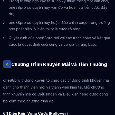
Trong trường hợp xảy ra sự cố kỹ thuật trong một ván chơi,
one88pro có quyền hủy ván đó và hoàn trả tiền cược đầy
đủ;
one88pro có quyền hủy hoặc điều chỉnh cược trong trường
hợp phát hiện lỗi hiển thị tỷ lệ cược rõ ràng;
Quyết định của one88pro đối với các tranh chấp về kết quả
cược là quyết định cuối cùng và có giá trị ràng buộc.
Chương Trình Khuyến Mãi và Tiền Thưởng
6
one88pro thường xuyên tổ chức các chương trình khuyến mãi
dành cho thành viên mới và thành viên hiện tại. Mỗi chương
trình khuyến mãi có Điều khoản và Điều kiện riêng được công
bố kèm theo chương trình đó.
6.1 Điều Kiện Vòng Cược (Rollover)