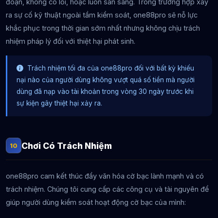
đoạn, không có lỗi, hoặc luôn sẵn sàng. Trong trường hợp xảy
ra sự cố kỹ thuật ngoài tầm kiểm soát, one88pro sẽ nỗ lực
khắc phục trong thời gian sớm nhất nhưng không chịu trách
nhiệm pháp lý đối với thiệt hại phát sinh.
Trách nhiệm tối đa của one88pro đối với bất kỳ khiếu
nại nào của người dùng không vượt quá số tiền mà người
dùng đã nạp vào tài khoản trong vòng 30 ngày trước khi
sự kiện gây thiệt hại xảy ra.
Chơi Có Trách Nhiệm
10
one88pro cam kết thúc đẩy văn hóa cờ bạc lành mạnh và có
trách nhiệm. Chúng tôi cung cấp các công cụ và tài nguyên để
giúp người dùng kiểm soát hoạt động cờ bạc của mình: