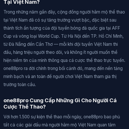
Tại Việt Nam?
Trong những năm gần đây, cộng đồng người hâm mộ thể thao
tại Việt Nam đã có sự tăng trưởng vượt bậc, đặc biệt sau
thành tích ấn tượng của đội tuyển bóng đá quốc gia tại AFF
Cup và vòng loại World Cup. Từ Hà Nội đến TP. Hồ Chí Minh,
từ Đà Nẵng đến Cần Thơ — mỗi khi đội tuyển Việt Nam thi
đấu, hàng triệu người theo dõi, và không ít người muốn thể
hiện niềm tin của mình thông qua cá cược thể thao trực tuyến.
one88pro ra đời chính trong bối cảnh đó, mang đến nền tảng
minh bạch và an toàn để người chơi Việt Nam tham gia thị
trường toàn cầu.
one88pro Cung Cấp Những Gì Cho Người Cá
Cược Thể Thao?
Với hơn 1.500 sự kiện thể thao mỗi ngày, one88pro bao phủ
tất cả các giải đấu mà người hâm mộ Việt Nam quan tâm