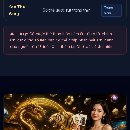
Kèo Thẻ
Trung
Số thẻ được rút trong trận
bình
Vàng
Lưu ý:
Cá cược thể thao luôn tiềm ẩn rủi ro tài chính.
Chỉ đặt cược số tiền bạn có thể chấp nhận mất. Chỉ dành
cho người trên 18 tuổi. Xem thêm tại
Chơi có trách nhiệm
.