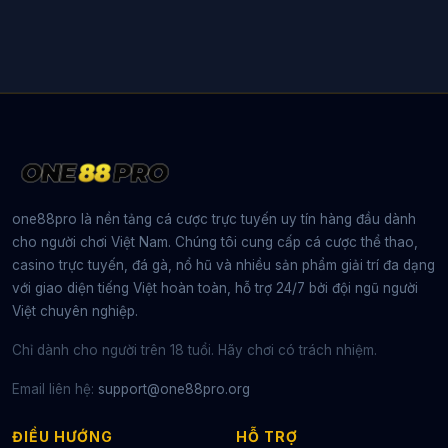
one88pro là nền tảng cá cược trực tuyến uy tín hàng đầu dành
cho người chơi Việt Nam. Chúng tôi cung cấp cá cược thể thao,
casino trực tuyến, đá gà, nổ hũ và nhiều sản phẩm giải trí đa dạng
với giao diện tiếng Việt hoàn toàn, hỗ trợ 24/7 bởi đội ngũ người
Việt chuyên nghiệp.
Chỉ dành cho người trên 18 tuổi. Hãy chơi có trách nhiệm.
Email liên hệ:
support@one88pro.org
ĐIỀU HƯỚNG
HỖ TRỢ