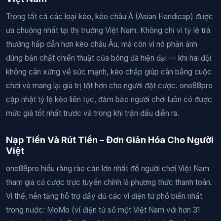
Trong tất cả các loại kèo, kèo châu Á (Asian Handicap) được
ưa chuộng nhất tại thị trường Việt Nam. Không chỉ vì tỷ lệ trả
thưởng hấp dẫn hơn kèo châu Âu, mà còn vì nó phản ánh
đúng bản chất chiến thuật của bóng đá hiện đại — khi hai đội
không cân xứng về sức mạnh, kèo chấp giúp cân bằng cuộc
chơi và mang lại giá trị tốt hơn cho người đặt cược. one88pro
cập nhật tỷ lệ kèo liên tục, đảm bảo người chơi luôn có được
mức giá tốt nhất trước và trong khi trận đấu diễn ra.
Nạp Tiền Và Rút Tiền – Đơn Giản Hóa Cho Người
Việt
one88pro hiểu rằng rào cản lớn nhất để người chơi Việt Nam
tham gia cá cược trực tuyến chính là phương thức thanh toán.
Vì thế, nền tảng hỗ trợ đầy đủ các ví điện tử phổ biến nhất
trong nước: MoMo (ví điện tử số một Việt Nam với hơn 31