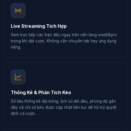
Live Streaming Tích Hợp
Xem trực tiếp các trận đấu ngay trên nền tảng one88pro
trong khi đặt cược. Không cần chuyển tab hay ứng dụng
riêng.
Thống Kê & Phân Tích Kèo
Số liệu thống kê đội bóng, lịch sử đối đầu, phong độ gần
đây và chỉ số kèo được cập nhật liên tục để hỗ trợ quyết
định cá cược.