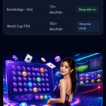
70+
Bundesliga – Đức
Đang diễn ra
kèo/trận
150+
Vòng loại
World Cup FIFA
2026
kèo/trận