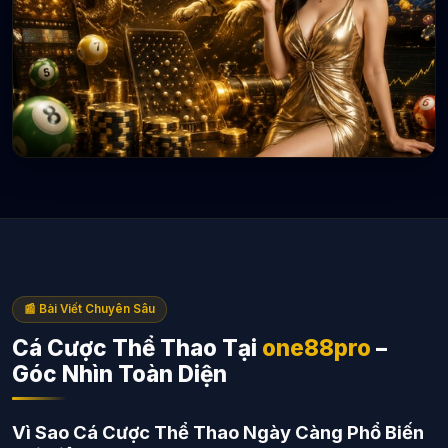
📰 Bài Viết Chuyên Sâu
Cá Cược Thể Thao Tại
one88pro
–
Góc Nhìn Toàn Diện
Vì Sao Cá Cược Thể Thao Ngày Càng Phổ Biến