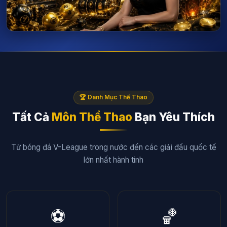
🏆 Danh Mục Thể Thao
Tất Cả
Môn Thể Thao
Bạn Yêu Thích
Từ bóng đá V-League trong nước đến các giải đấu quốc tế
lớn nhất hành tinh
⚽
🏀