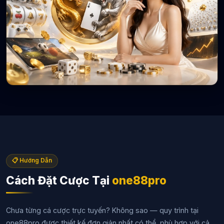
📋 Hướng Dẫn
Cách Đặt Cược Tại
one88pro
Chưa từng cá cược trực tuyến? Không sao — quy trình tại
one88pro được thiết kế đơn giản nhất có thể, phù hợp với cả