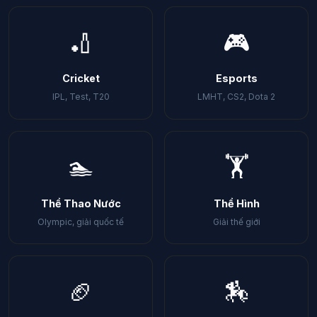
🏏
🎮
Cricket
Esports
IPL, Test, T20
LMHT, CS2, Dota 2
🏊
🏋️
Thể Thao Nước
Thể Hình
Olympic, giải quốc tế
Giải thế giới
🏈
🏇