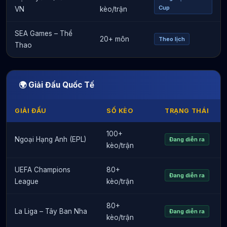
Cup
VN
kèo/trận
SEA Games – Thể
20+ môn
Theo lịch
Thao
🌍 Giải Đấu Quốc Tế
GIẢI ĐẤU
SỐ KÈO
TRẠNG THÁI
100+
Ngoại Hạng Anh (EPL)
Đang diễn ra
kèo/trận
UEFA Champions
80+
Đang diễn ra
League
kèo/trận
80+
La Liga – Tây Ban Nha
Đang diễn ra
kèo/trận