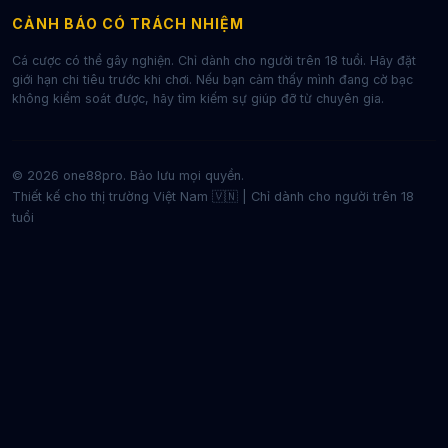
CẢNH BÁO CÓ TRÁCH NHIỆM
Cá cược có thể gây nghiện. Chỉ dành cho người trên 18 tuổi. Hãy đặt
giới hạn chi tiêu trước khi chơi. Nếu bạn cảm thấy mình đang cờ bạc
không kiểm soát được, hãy tìm kiếm sự giúp đỡ từ chuyên gia.
© 2026 one88pro. Bảo lưu mọi quyền.
Thiết kế cho thị trường Việt Nam 🇻🇳 | Chỉ dành cho người trên 18
tuổi