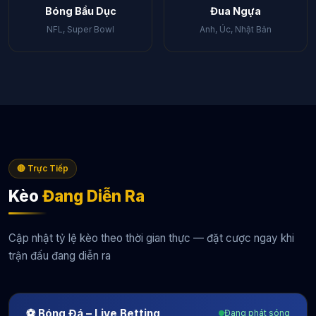
Bóng Bầu Dục
Đua Ngựa
NFL, Super Bowl
Anh, Úc, Nhật Bản
🔴 Trực Tiếp
Kèo
Đang Diễn Ra
Cập nhật tỷ lệ kèo theo thời gian thực — đặt cược ngay khi
trận đấu đang diễn ra
⚽ Bóng Đá – Live Betting
Đang phát sóng